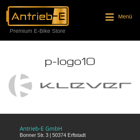
Menü
Premium E-Bike Store
p-logo10
Antrieb-E GmbH
Bonner Str. 3 | 50374 Erftstadt