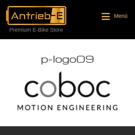
Menü
Premium E-Bike Store
p-logo09