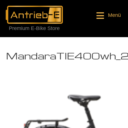
Menü
Premium E-Bike Store
MandaraTIE400wh_2