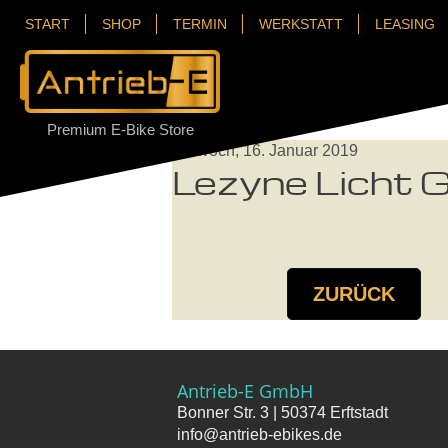
START
SHOP
TERMIN
WERKSTATT
LEASING
Premium E-Bike Store
Mittwoch, 16. Januar 2019
Lezyne Licht G
ZURÜCK
Antrieb-E GmbH
Bonner Str. 3 | 50374 Erftstadt
info@antrieb-ebikes.de